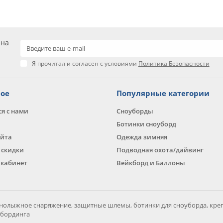
 на
Я прочитал и согласен с условиями
Политика Безопасности
ное
Популярные категории
ся с нами
Сноуборды
Ботинки сноуборд
айта
Одежда зимняя
 скидки
Подводная охота/дайвинг
кабинет
Вейкборд и Баллоны
нолыжное снаряжение, защитные шлемы, ботинки для сноуборда, креп
убординга